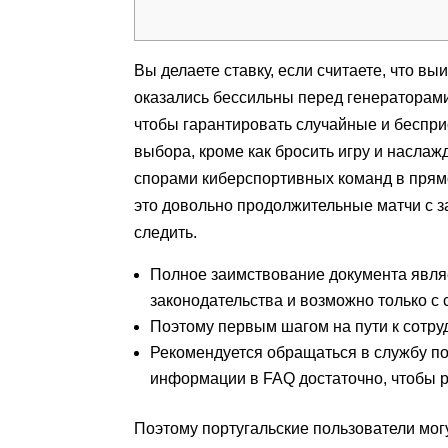
Вы делаете ставку, если считаете, что вы
оказались бессильны перед генераторами
чтобы гарантировать случайные и беспри
выбора, кроме как бросить игру и насла
спорами киберспортивных команд в прямо
это довольно продолжительные матчи с 
следить.
Полное заимствование документа явля
законодательства и возможно только с
Поэтому первым шагом на пути к сотруд
Рекомендуется обращаться в службу по
информации в FAQ достаточно, чтобы 
Поэтому португальские пользователи мог