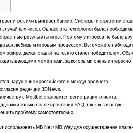
играет игрок или выиграет банкир. Системы и стратегии став
 случайных чисел. Однако эта технология была необходима
страстные результаты игры. Поэтому у игроков не было дру
ждаться любимым игровым процессом. Вы сможете наблюдат
м эфире, делая ставки на то, кто станет победителем. Обы
захватывающими моментами, за которыми очень интересно
ется нарушениемроссийского и международного
 согласия редакции 3DNews.
ничеству с Mostbet становится регистрация клиента.
ддержки только после прочтения FAQ, так как зачастую
решить проблему самостоятельно.
ут использовать MB Net / MB Way для осуществления плате