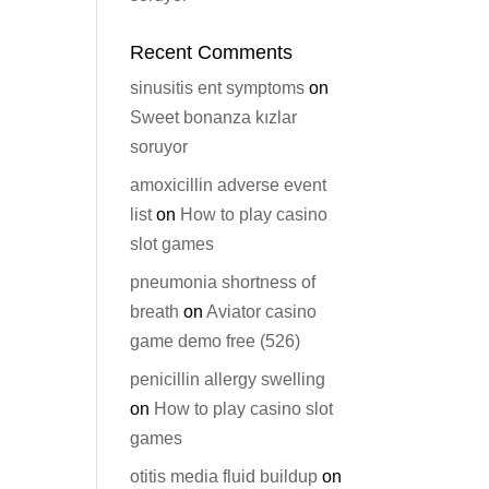
Recent Comments
sinusitis ent symptoms
on
Sweet bonanza kızlar
soruyor
amoxicillin adverse event
list
on
How to play casino
slot games
pneumonia shortness of
breath
on
Aviator casino
game demo free (526)
penicillin allergy swelling
on
How to play casino slot
games
otitis media fluid buildup
on