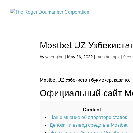
Mostbet UZ Узбекиста
by
wpengine
|
May 26, 2022
|
mostbet apk
|
0 co
Mostbet UZ Узбекистан букмекер, казино,
Официальный сайт Мо
Content
Наше мнение об операторе ставок
Депозит и вывод средств в Mostbet
Играть в онлайн-казино MostBet на