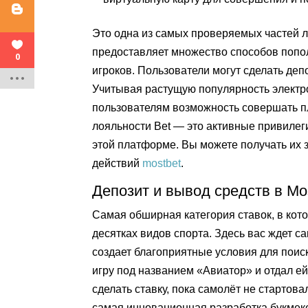
Это одна из самых проверяемых частей л
предоставляет множество способов попол
0
игроков. Пользователи могут сделать деп
Учитывая растущую популярность электро
пользователям возможность совершать п
лояльности Bet — это активные привилеги
этой платформе. Вы можете получать их 
действий
mostbet
.
Депозит и вывод средств в Mo
Самая обширная категория ставок, в кот
десятках видов спорта. Здесь вас ждет с
создает благоприятные условия для пои
игру под названием «Авиатор» и отдал ей
сделать ставку, пока самолёт не стартова
самая инновационная разработка букмеке