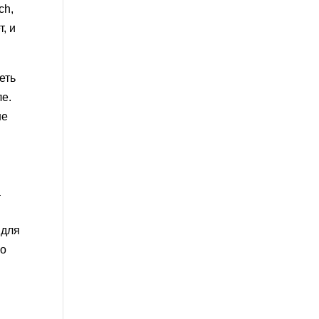
ch,
, и
еть
ле.
не
а
 для
ко