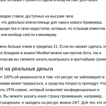
 видов ставок, доступных на высшие лиги.
 что довольно впечатляюще для такого нового букмекера.
имущества и свои недостатки, которые, по отзывам клиентов
 или вообще свести к минимуму.
жно больше очков в пределах 21. Если он сможет сделать э
 в блэкджек в казино Mostbet можно как против бота, так и
бонусам вы сможете начать выигрывать в кратчайшие сроки
et на реальные деньги
т 100%-ой уверенности в том, что ресурс не заблокируют в
вками может прерваться, а средства попросту пропадут. Чт
вить VPN-сервис, который позволяет конфиденциально и
е. Вы можете указать иную страну проживания, например,
разрешен, и заходить на ресурс можно 24/7. Для тех, кто х