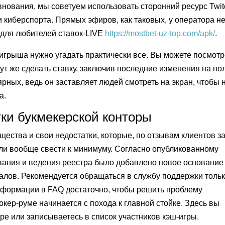
нования, мы советуем использовать сторонний ресурс Twit
киберспорта. Прямых эфиров, как таковых, у оператора нет
 для любителей ставок-LIVE
https://mostbet-uz-top.com/apk/
.
ыигрыша нужно угадать практически все. Вы можете посмотр
тут же сделать ставку, заключив последние изменения на по
рных, ведь он заставляет людей смотреть на экран, чтобы 
а.
ки букмекерской конторы
ущества и свои недостатки, которые, по отзывам клиентов з
или вообще свести к минимуму. Согласно опубликованному
вания и ведения реестра было добавлено новое основание
алов. Рекомендуется обращаться в службу поддержки толь
информации в FAQ достаточно, чтобы решить проблему
кер-руме начинается с похода к главной стойке. Здесь вы
ре или записываетесь в список участников кэш-игры.