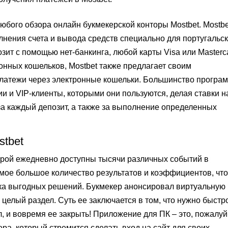
юбого обзора онлайн букмекерской конторы Mostbet. Mostbe
нения счета и вывода средств специально для португальс
озит с помощью нет-банкинга, любой карты Visa или Masterc
нных кошельков, Mostbet также предлагает своим
латежи через электронные кошельки. Большинство програ
и и VIP-клиенты, которыми они пользуются, делая ставки н
за каждый депозит, а также за выполнение определенных
stbet
орой ежедневно доступны тысячи различных событий в
амое большое количество результатов и коэффициентов, чт
ска выгодных решений. Букмекер анонсировал виртуальную
 целый раздел. Суть ее заключается в том, что нужно быстр
л, и вовремя ее закрыть! Приложение для ПК – это, пожалуй
ра, который стремится сделать вход на сайт для своих