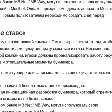
 банке MB Net / MB Way, могут использовать свою виртуал
ей в Mostbet. Однако, прежде чем сделать депозит в Mostbe
в. Новым пользователям необходимо создать счет перед
е ставок
ку на взлетающий самолет. Смысл игры состоит в том, что
ожности летящему аппарату скрыться из глаз. Несомненно,
кой компании, игроки должны проанализировать работу рес
е и отрицательные моменты букмекера.
 вами турнире или записываетесь в список участников кэш-
я раздачей бесплатных ставок и промокодов.
мая инновационная разработка букмекера, который стремит
тов максимально безопасным.
ом банке MB Net / MB Way, могут использовать свою
олучения платежей в Mostbet.