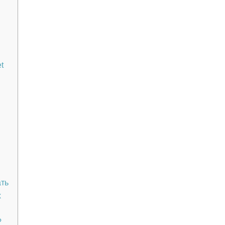
t
ать
х
?