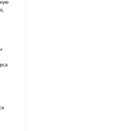
ьную
t,
бы
урса
ся