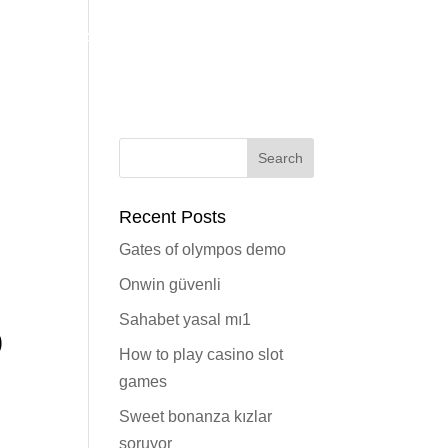
ABOUT
PARTNERS
RESOURCES
CONTACT
Recent Posts
Gates of olympos demo
Onwin güvenli
Sahabet yasal mı1
0
How to play casino slot
games
Sweet bonanza kızlar
soruyor