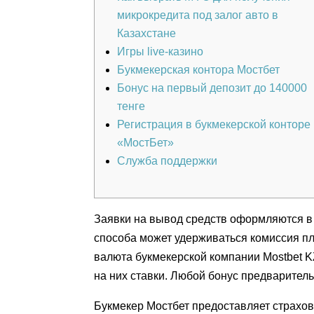
микрокредита под залог авто в
Казахстане
Игры live-казино
Букмекерская контора Мостбет
Бонус на первый депозит до 140000
тенге
Регистрация в букмекерской конторе
«МостБет»
Служба поддержки
Заявки на вывод средств оформляются в 
способа может удерживаться комиссия п
валюта букмекерской компании Mostbet K
на них ставки. Любой бонус предварител
Букмекер Мостбет предоставляет страхов