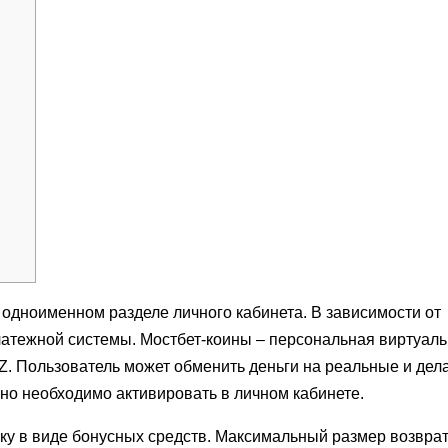
одноименном разделе личного кабинета. В зависимости от
латежной системы. Мостбет-коины – персональная виртуал
Z. Пользователь может обменить деньги на реальные и дел
ьно необходимо активировать в личном кабинете.
ку в виде бонусных средств. Максимальный размер возвра