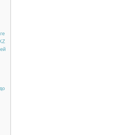
ге
 KZ
лей
до