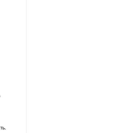
в
ть.