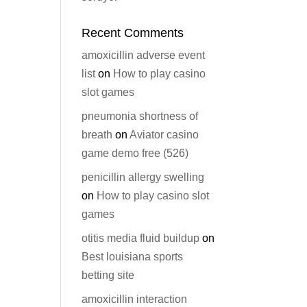
Recent Comments
amoxicillin adverse event
list
on
How to play casino
slot games
pneumonia shortness of
breath
on
Aviator casino
game demo free (526)
penicillin allergy swelling
on
How to play casino slot
games
otitis media fluid buildup
on
Best louisiana sports
betting site
amoxicillin interaction