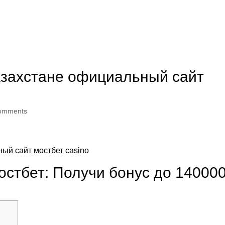
SERVICES
PROGRAMS
THE 6 PILLARS
Казахстане официальный сайт
omments
ный сайт мостбет casino
стбет: Получи бонус до 14000