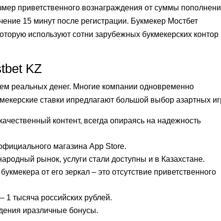
азмер приветственного вознаграждения от суммы пополнен
чение 15 минут после регистрации. Букмекер Мостбет
которую используют сотни зарубежных букмекерских контор
tbet KZ
ем реальных денег. Многие компании одновременно
мекерские ставки ипредлагают большой выбор азартных иг
качественный контент, всегда опираясь на надежность
официального магазина App Store.
ародный рынок, услуги стали доступны и в Казахстане.
укмекера от его зеркал – это отсутствие приветственного
 1 тысяча российских рублей.
дения иразличные бонусы.