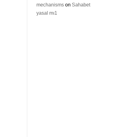
mechanisms
on
Sahabet
yasal mı1