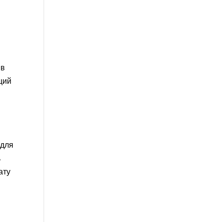
 в
ций
 для
ь
ату