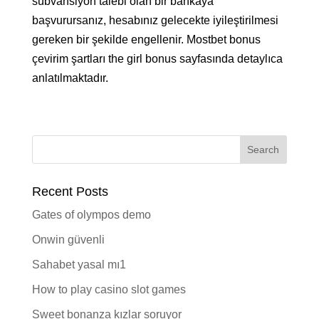
sübvansiyon talebi olan bir bankaya
başvurursanız, hesabınız gelecekte iyileştirilmesi
gereken bir şekilde engellenir. Mostbet bonus
çevirim şartları the girl bonus sayfasında detaylıca
anlatılmaktadır.
Recent Posts
Gates of olympos demo
Onwin güvenli
Sahabet yasal mı1
How to play casino slot games
Sweet bonanza kızlar soruyor