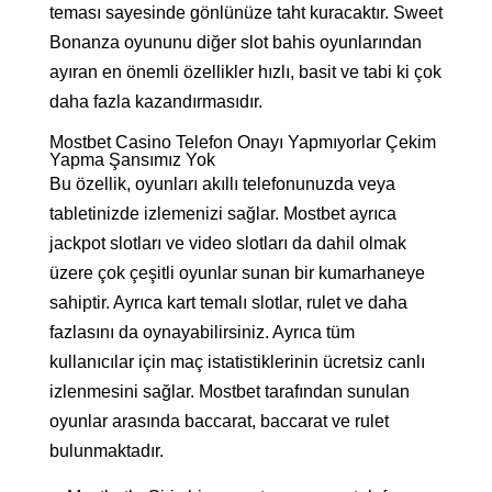
teması sayesinde gönlünüze taht kuracaktır. Sweet
Bonanza oyununu diğer slot bahis oyunlarından
ayıran en önemli özellikler hızlı, basit ve tabi ki çok
daha fazla kazandırmasıdır.
Mostbet Casino Telefon Onayı Yapmıyorlar Çekim
Yapma Şansımız Yok
Bu özellik, oyunları akıllı telefonunuzda veya
tabletinizde izlemenizi sağlar. Mostbet ayrıca
jackpot slotları ve video slotları da dahil olmak
üzere çok çeşitli oyunlar sunan bir kumarhaneye
sahiptir. Ayrıca kart temalı slotlar, rulet ve daha
fazlasını da oynayabilirsiniz. Ayrıca tüm
kullanıcılar için maç istatistiklerinin ücretsiz canlı
izlenmesini sağlar. Mostbet tarafından sunulan
oyunlar arasında baccarat, baccarat ve rulet
bulunmaktadır.