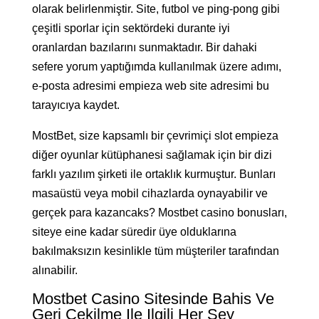
olarak belirlenmiştir. Site, futbol ve ping-pong gibi
çeşitli sporlar için sektördeki durante iyi
oranlardan bazılarını sunmaktadır. Bir dahaki
sefere yorum yaptığımda kullanılmak üzere adımı,
e-posta adresimi empieza web site adresimi bu
tarayıcıya kaydet.
MostBet, size kapsamlı bir çevrimiçi slot empieza
diğer oyunlar kütüphanesi sağlamak için bir dizi
farklı yazılım şirketi ile ortaklık kurmuştur. Bunları
masaüstü veya mobil cihazlarda oynayabilir ve
gerçek para kazancaks? Mostbet casino bonusları,
siteye eine kadar süredir üye olduklarına
bakılmaksızın kesinlikle tüm müşteriler tarafından
alınabilir.
Mostbet Casino Sitesinde Bahis Ve
Geri Çekilme Ile Ilgili Her Şey