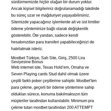
sürdürmemizde hiçbir olağan bir durum yoktur.
Ancak kişisel bilgileriniz doğrulanamadığı takdirde
bu süreç uzar ve mağduriyet yaşayabilirsiniz.
Sitemizde yapacağınız işlemlerde alt ve üst limitler
ödeme yönteminize bağlı olarak değişkenlik
gösterebilir. Öte yandan, sadece kendi
hesabınızdan para transferi yapabileceğinizi de
hatırlatmak isteriz.
Mostbet Türkiye, Sah Site, Giriş, 2500 Lira
Seviyesine Bonus
Web internet site, Texas Hold’em, Omaha ve
Seven Playing cards Stud dahil olmak üzere
çeşitli farklı poker çeşitlerine sahiptir. Mostbet’ten
para çekme, geçerli bir ödeme yöntemine sahip
oldukları sürece, konuma bakılmaksızın tüm
müşteriler tarafından kullanılabilir. Minimum pra
çekme tutarı mostbet tarafından 200 ATTEMPT