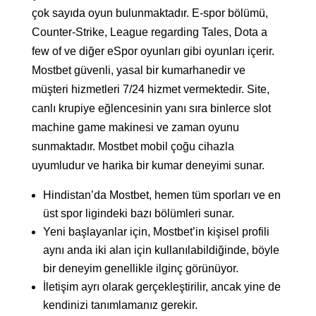
çok sayıda oyun bulunmaktadır. E-spor bölümü,
Counter-Strike, League regarding Tales, Dota a
few of ve diğer eSpor oyunları gibi oyunları içerir.
Mostbet güvenli, yasal bir kumarhanedir ve
müşteri hizmetleri 7/24 hizmet vermektedir. Site,
canlı krupiye eğlencesinin yanı sıra binlerce slot
machine game makinesi ve zaman oyunu
sunmaktadır. Mostbet mobil çoğu cihazla
uyumludur ve harika bir kumar deneyimi sunar.
Hindistan’da Mostbet, hemen tüm sporları ve en
üst spor ligindeki bazı bölümleri sunar.
Yeni başlayanlar için, Mostbet’in kişisel profili
aynı anda iki alan için kullanılabildiğinde, böyle
bir deneyim genellikle ilginç görünüyor.
İletişim ayrı olarak gerçekleştirilir, ancak yine de
kendinizi tanımlamanız gerekir.