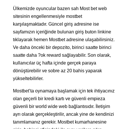
Ülkemizde oyuncular bazen sah Most bet web
sitesinin engellenmesiyle mostbet
karşılaşmaktadır. Güncel giriş adresine ise
sayfamızın içeriğinde bulunan giriş buton linkine
tıklayarak hemen Mostbet adresine ulaşabilirsiniz.
Ve daha önceki bir depozito, birinci saatte birinci
saatte daha ?ok reward sağlayabilir. Son olarak,
kullanıcılar üç hafta içinde gerçek paraya
dönüştürebilir ve sobre az 20 bahis yaparak
yükseltebilirler.
Mostbet’ta oynamaya başlamak için tek ihtiyacınız
olan geçerli bir kredi kartı ve güvenli empieza
güvenli bir world wide web bağlantısıdır. İletişim
ayrı olarak gerçekleştirilir, ancak yine de kendinizi
tanımlamanız gerekir. Mostbet kumarhanesine