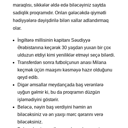
maraqlısı, sikkələr əldə edə biləcəyiniz saytda
sadiqlik proqramıdır. Onları gələcəkdə qiymətli
hədiyyələrə dəyişdirilə bilən xallar adlandırmaq
olar.
İngiltərə millisinin kapitanı Səudiyyə
Ərəbistanına keçərək 30 yaşdan yuxarı bir çox
ulduzun etdiyi kimi yeniliklər etməyi seçə bilərdi.
Transferdən sonra futbolçunun anası Milana
keçmək üçün maaşını kəsməyə hazır olduğunu
qeyd edib.
Digər əmsallar meydançada baş verənlərə
uyğun gəlmir ki, bu da proqramın düzgün
işləmədiyini göstərir.
Beləcə, nəyin baş verdiyini həmin an
biləcəksiniz və ən yaxşı mərc qərarını verə
biləcəksiniz.