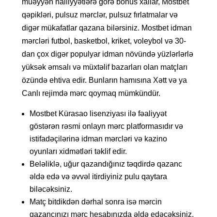
müəyyən nailiyyətlərə görə bonus xallar, Mostbet
qəpikləri, pulsuz mərclər, pulsuz fırlatmalar və
digər mükafatlar qazana bilərsiniz. Mostbet idman
mərcləri futbol, basketbol, kriket, voleybol və 30-
dan çox digər populyar idman növündə yüzlərlərlə
yüksək əmsalı və müxtəlif bazarları olan matçları
özündə ehtiva edir. Bunların hamısına Xətt və ya
Canlı rejimdə mərc qoymaq mümkündür.
Mostbet Kürasao lisenziyası ilə fəaliyyət
göstərən rəsmi onlayn mərc platformasıdır və
istifadəçilərinə idman mərcləri və kazino
oyunları xidmətləri təklif edir.
Beləliklə, uğur qazandığınız təqdirdə qazanc
əldə edə və əvvəl itirdiyiniz pulu qaytara
biləcəksiniz.
Matç bitdikdən dərhal sonra isə mərcin
qazancınızı mərc hesabınızda əldə edəcəksiniz,