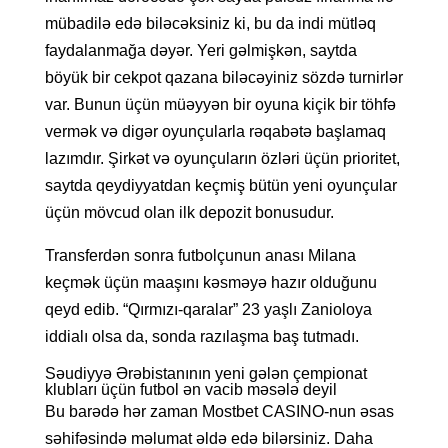
mübadilə edə biləcəksiniz ki, bu da indi mütləq
faydalanmağa dəyər. Yeri gəlmişkən, saytda
böyük bir cekpot qazana biləcəyiniz sözdə turnirlər
var. Bunun üçün müəyyən bir oyuna kiçik bir töhfə
vermək və digər oyunçularla rəqabətə başlamaq
lazımdır. Şirkət və oyunçuların özləri üçün prioritet,
saytda qeydiyyatdan keçmiş bütün yeni oyunçular
üçün mövcud olan ilk depozit bonusudur.
Transferdən sonra futbolçunun anası Milana
keçmək üçün maaşını kəsməyə hazır olduğunu
qeyd edib. “Qırmızı-qaralar” 23 yaşlı Zanioloya
iddialı olsa da, sonda razılaşma baş tutmadı.
Səudiyyə Ərəbistanının yeni gələn çempionat
klubları üçün futbol ən vacib məsələ deyil
Bu barədə hər zaman Mostbet CASINO-nun əsas
səhifəsində məlumat əldə edə bilərsiniz. Daha