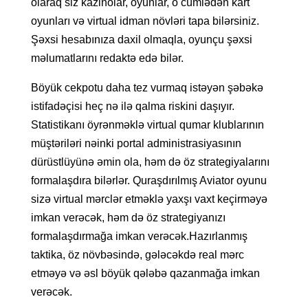
olaraq siz kazinolar, oyunlar, o cümlədən kart
oyunları və virtual idman növləri tapa bilərsiniz.
Şəxsi hesabınıza daxil olmaqla, oyunçu şəxsi
məlumatlarını redaktə edə bilər.
Böyük cekpotu daha tez vurmaq istəyən şəbəkə
istifadəçisi heç nə ilə qalma riskini daşıyır.
Statistikanı öyrənməklə virtual qumar klublarının
müştəriləri nəinki portal administrasiyasının
dürüstlüyünə əmin ola, həm də öz strategiyalarını
formalaşdıra bilərlər. Quraşdırılmış Aviator oyunu
sizə virtual mərclər etməklə yaxşı vaxt keçirməyə
imkan verəcək, həm də öz strategiyanızı
formalaşdırmağa imkan verəcək.Hazırlanmış
taktika, öz növbəsində, gələcəkdə real mərc
etməyə və əsl böyük qələbə qazanmağa imkan
verəcək.