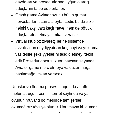
qaydaları və prosedurlarına uyğun olaraq
uduşlarını tələb edə bilərlər.
Crash game Aviator oyunu bütün qumar
həvəskarları üçün əla əyləncədir, bu da sizə
nəinki yaxşı vaxt keçirməyə, həm də böyük
uduşlar əldə etməyə imkan verəcək.
Virtual klub öz ziyarətçilərinə sistemdə
əvvəlcədən qeydiyyatdan keçməyi və yoxlama
vasitəsilə şəxsiyyətlərini təsdiq etməyi təklif
edir.Prosedur qorxusuz tərtibatçının saytında
Aviator game mərc etməyə və qazanmağa
başlamağa imkan verəcək.
Uduşlar və ödəmə prosesi haqqında ətraflı
məlumat üçün rəsmi internet saytında və ya
oyunun müvafiq bölməsində tam şərtləri
oxumağınız tövsiyə olunur. Unutmayın ki, qumar