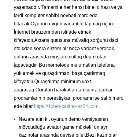
yaşamaqdır. Tamamilə hər hansı bir əl cihazı və ya
fərdi kompüter sahibi növbəti mərc edə
biləcək.Oyunun uyğun variantını tapmaq üçün
İnternet brauzerindən istifadə etmək
kifayətdir.Axtarış qutusuna müvafiq sorğunu daxil
etdikdən sonra sistem bir neçə variant verəcək,
onların arasında müştəri mütləq doğru olanı
tapacaqdır. Bu mərhələdə məlumatları telefona
yükləmək və quraşdırmanı başa çatdırmaq
kifayətdir.Quraşdırma minimum vaxt
aparacaq.Görülən hərəkətlərdən sonra qumar
proqramlarının pərəstişkarı proqramı işə salıb mərc
edə bilər
https://1xbet-casino-az24.com
.
Nəzərə alın ki, oyunun demo versiyasının
mövcudluğu aviator game müxtəlif onlayn
kazinolar arasında dəyişə bilər.Bəzi kazinolar