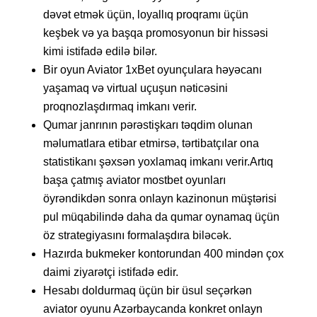
dəvət etmək üçün, loyallıq proqramı üçün
keşbek və ya başqa promosyonun bir hissəsi
kimi istifadə edilə bilər.
Bir oyun Aviator 1xBet oyunçulara həyəcanı
yaşamaq və virtual uçuşun nəticəsini
proqnozlaşdırmaq imkanı verir.
Qumar janrının pərəstişkarı təqdim olunan
məlumatlara etibar etmirsə, tərtibatçılar ona
statistikanı şəxsən yoxlamaq imkanı verir.Artıq
başa çatmış aviator mostbet oyunları
öyrəndikdən sonra onlayn kazinonun müştərisi
pul müqabilində daha da qumar oynamaq üçün
öz strategiyasını formalaşdıra biləcək.
Hazırda bukmeker kontorundan 400 mindən çox
daimi ziyarətçi istifadə edir.
Hesabı doldurmaq üçün bir üsul seçərkən
aviator oyunu Azərbaycanda konkret onlayn