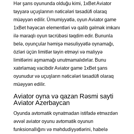
Hər şans oyununda olduğu kimi, 1xBet Aviator
təyyarə uçuşlarının nəticələri təsadüfi olaraq
müəyyən edilir. Ümumiyyətlə, oyun Aviator game
1xBet həyəcan elementləri və qalib gəlmək imkanı
ilə maraqlı oyun təcrübəsi təqdim edir. Bununla
belə, oyunçular həmişə məsuliyyətlə oynamağı,
özləri üçün limitlər təyin etməyi və maliyyə
limitlərini aşmamağı unutmamalıdırlar. Bunu
xatırlamaq vacibdir Aviator game 1xBet şans
oyunudur və uçuşların nəticələri təsadüfi olaraq
müəyyən edilir.
Aviator oyna və qazan Rəsmi sayti
Aviator Azerbaycan
Oyunda avtomatik oynatmadan istifadə etməzdən
əvvəl aviator oyunu avtomatik oyunun
funksionallığını və məhdudiyyətlərini, habelə