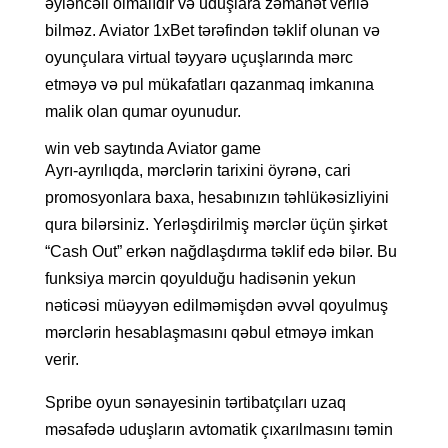
əyləncəli olmalıdır və uduşlara zəmanət verilə
bilməz. Aviator 1xBet tərəfindən təklif olunan və
oyunçulara virtual təyyarə uçuşlarında mərc
etməyə və pul mükafatları qazanmaq imkanına
malik olan qumar oyunudur.
win veb saytında Aviator game
Ayrı-ayrılıqda, mərclərin tarixini öyrənə, cari
promosyonlara baxa, hesabınızın təhlükəsizliyini
qura bilərsiniz. Yerləşdirilmiş mərclər üçün şirkət
“Cash Out” erkən nağdlaşdırma təklif edə bilər. Bu
funksiya mərcin qoyulduğu hadisənin yekun
nəticəsi müəyyən edilməmişdən əvvəl qoyulmuş
mərclərin hesablaşmasını qəbul etməyə imkan
verir.
Spribe oyun sənayesinin tərtibatçıları uzaq
məsafədə uduşların avtomatik çıxarılmasını təmin