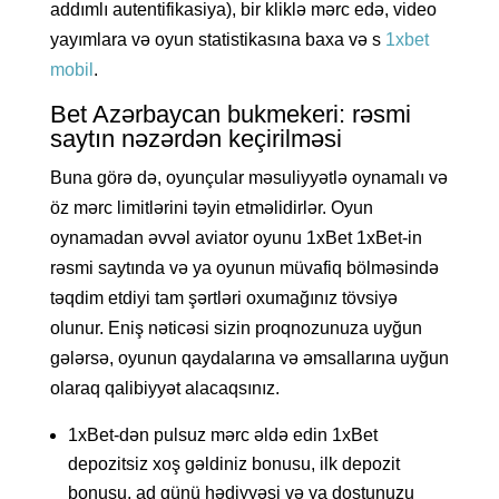
addımlı autentifikasiya), bir kliklə mərc edə, video
yayımlara və oyun statistikasına baxa və s
1xbet
mobil
.
Bet Azərbaycan bukmekeri: rəsmi
saytın nəzərdən keçirilməsi
Buna görə də, oyunçular məsuliyyətlə oynamalı və
öz mərc limitlərini təyin etməlidirlər. Oyun
oynamadan əvvəl aviator oyunu 1xBet 1xBet-in
rəsmi saytında və ya oyunun müvafiq bölməsində
təqdim etdiyi tam şərtləri oxumağınız tövsiyə
olunur. Eniş nəticəsi sizin proqnozunuza uyğun
gələrsə, oyunun qaydalarına və əmsallarına uyğun
olaraq qalibiyyət alacaqsınız.
1xBet-dən pulsuz mərc əldə edin 1xBet
depozitsiz xoş gəldiniz bonusu, ilk depozit
bonusu, ad günü hədiyyəsi və ya dostunuzu