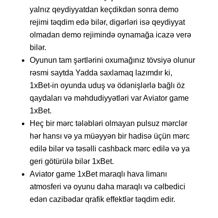
yalnız qeydiyyatdan keçdikdən sonra demo
rejimi təqdim edə bilər, digərləri isə qeydiyyat
olmadan demo rejimində oynamağa icazə verə
bilər.
Oyunun tam şərtlərini oxumağınız tövsiyə olunur
rəsmi saytda Yadda saxlamaq lazımdır ki,
1xBet-in oyunda uduş və ödənişlərlə bağlı öz
qaydaları və məhdudiyyətləri var Aviator game
1xBet.
Heç bir mərc tələbləri olmayan pulsuz mərclər
hər hansı və ya müəyyən bir hadisə üçün mərc
edilə bilər və təsəlli cashback mərc edilə və ya
geri götürülə bilər 1xBet.
Aviator game 1xBet maraqlı hava limanı
atmosferi və oyunu daha maraqlı və cəlbedici
edən cazibədar qrafik effektlər təqdim edir.