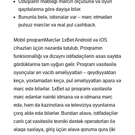
Uduşların məbləği mərcin ölçüsünə və oyun
qaydalarına görə dəyişə bilər.
Bununla belə, istisnalar var – mərc etmədən
pulsuz mərclər və real pul cashback.
Mobil proqramMərclər 1xBet Android və iOS
cihazları üçün nəzərdə tutulub. Proqramın
funksionallığı və dizaynı istifadəçilərin əsas saytda
gördüklərinə tam uyğun gəlir. Proqram vasitəsilə
oyunçular ən vacib əməliyyatları – qeydiyyatdan
keçə, yoxlamadan keçə, pul əməliyyatları apara və
mərc edə bilərlər. 1xBet az proqramı vasitəsilə
mərc edənlər nəinki idmana və e-idmana mərc
edə, həm də kazinolara və televiziya oyunlarına
çıxış əldə edə bilərlər. Bundan əlavə, istifadəçilər
canlı çat vasitəsilə texniki dəstək operatorları ilə
əlaqə saxlaya, giriş üçün əlavə qoruma qura (iki