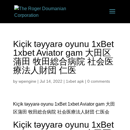
Kiçik təyyarə oyunu 1xBet
1xbet Aviator gam 大田区
蒲田 牧田総合病院 社会医
療法人財団 仁医
by
wpengine
|
Jul 14, 2022
|
1xbet apk
|
0 comments
Kiçik təyyarə oyunu 1xBet 1xbet Aviator gam 大田
区蒲田 牧田総合病院 社会医療法人財団 仁医会
Kiçik təyyarə oyunu 1xBet