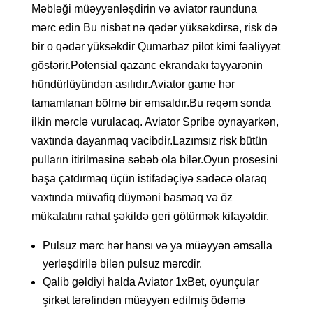
Məbləği müəyyənləşdirin və aviator raunduna
mərc edin Bu nisbət nə qədər yüksəkdirsə, risk də
bir o qədər yüksəkdir Qumarbaz pilot kimi fəaliyyət
göstərir.Potensial qazanc ekrandakı təyyarənin
hündürlüyündən asılıdır.Aviator game hər
tamamlanan bölmə bir əmsaldır.Bu rəqəm sonda
ilkin mərclə vurulacaq. Aviator Spribe oynayarkən,
vaxtında dayanmaq vacibdir.Lazımsız risk bütün
pulların itirilməsinə səbəb ola bilər.Oyun prosesini
başa çatdırmaq üçün istifadəçiyə sadəcə olaraq
vaxtında müvafiq düyməni basmaq və öz
mükafatını rahat şəkildə geri götürmək kifayətdir.
Pulsuz mərc hər hansı və ya müəyyən əmsalla
yerləşdirilə bilən pulsuz mərcdir.
Qalib gəldiyi halda Aviator 1xBet, oyunçular
şirkət tərəfindən müəyyən edilmiş ödəmə