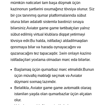
mümkün nəticələri tam başa düşmək üçün
kazinonun şərtlərini oxumağınız tövsiyə olunur. Siz
bir çox tanınmış qumar platformalarında sübut
oluna bilən ədalətli sistemlə bəxtinizi sınaya
bilərsiniz.Aviator game game tərtibatçıları yalnız
sübut edilmiş virtual klublara diqqət yetirməyi
tövsiyə edir.Bu halda, istifadəçi aldadilmaqdan
qorxmaya bilər və harada oynayacağını və
qazanacağını tez tapacaqdır. 1win onlayn kazino
istifadəçiləri yoxlama olmadan mərc edə bilərlər.
Başlamaq üçün qumarbaz mərc etməlidir.Bunun
üçün müvafiq məbləği seçmək və Aviator
düyməni sıxmaq lazımdır.
Beləliklə, Aviator game game avtomatik olaraq
istənilən yaşda olan qumarbazlar üçün əlçatan
olur.