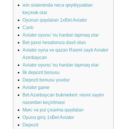
win sistemində necə qeydiyyatdan
keçmək olar
Oyunun qaydaları 1xBet Aviator
Canlı
Aviator oyunu’ nu hardan tapmaq olar
Bet şəxsi hesabınıza daxil olun
Aviator oyna və qazan Rəsmi sayti Aviator
Azerbaycan
Aviator oyunu’ nu hardan tapmaq olar
İlk depozit bonusu
Depozit bonusu yoxdur
Aviator game
Bet Azərbaycan bukmekeri: rəsmi saytın
nəzərdən keçirilməsi
Mərc və pul çıxarma qaydaları
Oyuna giriş 1xBet Aviator
Depozit