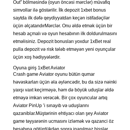
Out” bölməsində (oyun öncəsi mərclər) müvafiq
simvollar ilə göstərilir. İlk depozit 1xbet bonus
saytda ilk dəfə qeydiyyatdan keçən istifadəçilər
üçün əlçatandırMərclər. Onu əldə etmək üçün bir
hesab açmalı və oyun hesabının ilk doldurulmasını
etməlisiniz. Depozit bonusları yoxdur 1xBet real
pulla depozit və risk tələb etməyən yeni oyunçular
üçün xoş hədiyyələrdir.
Oyuna giriş 1xBet Aviator
Crash game Aviator oyunu bütün qumar
həvəskarları üçün əla əyləncədir, bu da sizə nəinki
yaxşı vaxt keçirməyə, həm də böyük uduşlar əldə
etməyə imkan verəcək. Bir çox oyuncular artıq
Aviator PinUp ’i sınayıb və uduşlarını
qazaniblar.Müştərinin ehtiyacı olan şey Aviator
game təyyarənin ucmasını izləmək və qazanci öz
hesabına götürdükdən sonra inanılmaz hisslər