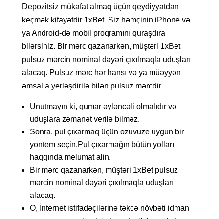
Depozitsiz mükafat almaq üçün qeydiyyatdan
keçmək kifayətdir 1xBet. Siz həmçinin iPhone və
ya Android-də mobil proqramını quraşdıra
bilərsiniz. Bir mərc qazanarkən, müştəri 1xBet
pulsuz mərcin nominal dəyəri çıxılmaqla uduşları
alacaq. Pulsuz mərc hər hansı və ya müəyyən
əmsalla yerləşdirilə bilən pulsuz mərcdir.
Unutmayın ki, qumar əyləncəli olmalıdır və
uduşlara zəmanət verilə bilməz.
Sonra, pul çıxarmaq üçün ozuvuze uygun bir
yontem seçin.Pul çıxarmağın bütün yolları
haqqında melumat alin.
Bir mərc qazanarkən, müştəri 1xBet pulsuz
mərcin nominal dəyəri çıxılmaqla uduşları
alacaq.
O, İnternet istifadəçilərinə təkcə növbəti idman