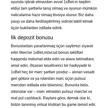
oyunda iştirak etməzdən əvvəl 1xBet-in təqdim
etdiyi tam şərtlərlə tanış olmaq və oyunun mümkün
nəticələrinə hazır olmaq tövsiyə olunur. Biz daha
yaxşı və daha fərdiləşdirilmiş xidmət təklif etmək
üçün kukilərdən istifadə edirik.
İlk depozit bonusu
Bonuslardan yararlanmaq üçün saytimizi ziyarət
edin Mərclər 1xBet,mövcud bonus təklifləri
haqqında məlumat əldə edin və əlavə təlimatlara
əməl edin. Əsasən təsəlliverici bir hədiyyədir ki
1xBet heç bir mərc şərtləri yoxdur – alınan vəsaiti
geri götürə və ya istənilən mərc üçün pulsuz
mərcdən istifadə edə bilərsiniz. Bununla belə,
istisnalar var – mərc etmədən pulsuz mərclər və
real pul cashback. Rəylərə görə, demək olar ki,
bütün tanınmış virtual klublari bu game təmsil edir.