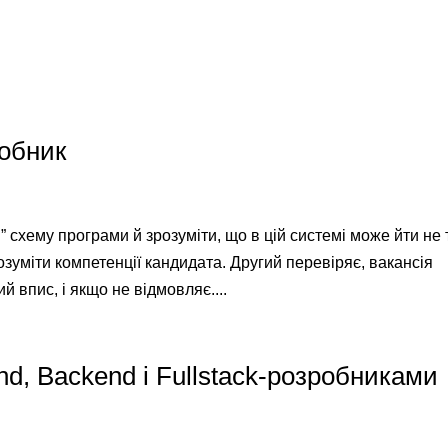
SERVICES
PROGRAMS
THE 6 PILLARS
обник
 схему програми й зрозуміти, що в цій системі може йти не 
зуміти компетенції кандидата. Другий перевіряє, вакансія
 впис, і якщо не відмовляє....
nd, Backend і Fullstack-розробниками