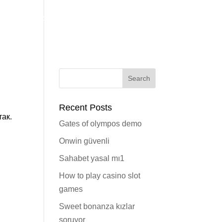
ABOUT
PARTNERS
RESOURCES
CONTACT
Recent Posts
так.
Gates of olympos demo
Onwin güvenli
Sahabet yasal mı1
How to play casino slot
games
Sweet bonanza kızlar
soruyor