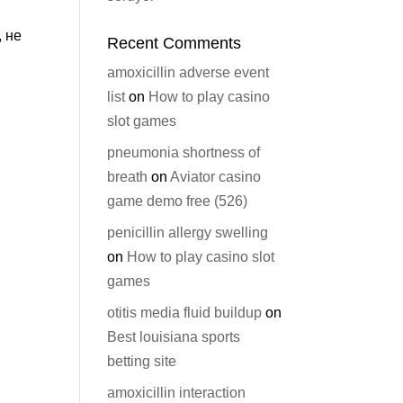
, не
Recent Comments
amoxicillin adverse event
list
on
How to play casino
slot games
pneumonia shortness of
breath
on
Aviator casino
game demo free (526)
penicillin allergy swelling
on
How to play casino slot
games
otitis media fluid buildup
on
Best louisiana sports
betting site
amoxicillin interaction