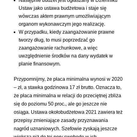
Następnie budżet jest ogłaszany w Dzienniku
Ustaw jako ustawa budżetowa i staje się
wówczas aktem prawnym umożliwiającym
organom wykonawczym jego realizację.
W przypadku, kiedy zaangażowanie prawne
tworzy dług, to musi poprzedzać go
zaangażowanie rachunkowe, a więc
uwzględnienie środków na dany wydatek w
planie finansowym.
Przypomnijmy, że płaca minimalna wynosi w 2020
– zł, a stawka godzinowa 17 zł brutto. Oznacza to,
że płaca minimalna w relacji do przeciętnej zbliża
się do poziomu 50 proc., ale go jeszcze nie
osiąga. Ustawa okołobudżetowa 2021 zawiera też
przepisy zmieniające zasady przyznawania
nagród uznaniowych. Szefowie zyskają jeszcze
większą niż do tej pory swobodę w ich