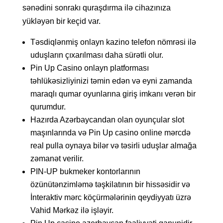
sənədini sonrakı quraşdırma ilə cihazınıza
yükləyən bir keçid var.
Təsdiqlənmiş onlayn kazino telefon nömrəsi ilə
uduşların çıxarılması daha sürətli olur.
Pin Up Casino onlayn platforması
təhlükəsizliyinizi təmin edən və eyni zamanda
maraqlı qumar oyunlarına giriş imkanı verən bir
qurumdur.
Hazırda Azərbaycandan olan oyunçular slot
maşınlarında və Pin Up casino online mərcdə
real pulla oynaya bilər və təsirli uduşlar almağa
zəmanət verilir.
PIN-UP bukmeker kontorlarının
özünütənzimləmə təşkilatının bir hissəsidir və
İnteraktiv mərc köçürmələrinin qeydiyyatı üzrə
Vahid Mərkəz ilə işləyir.