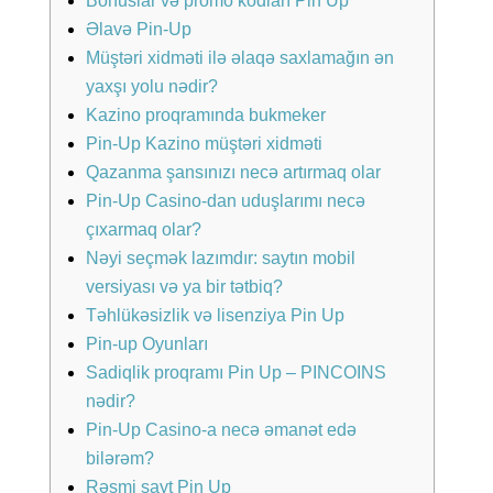
Bonuslar və promo kodları Pin Up
Əlavə Pin-Up
Müştəri xidməti ilə əlaqə saxlamağın ən
yaxşı yolu nədir?
Kazino proqramında bukmeker
Pin-Up Kazino müştəri xidməti
Qazanma şansınızı necə artırmaq olar
Pin-Up Casino-dan uduşlarımı necə
çıxarmaq olar?
Nəyi seçmək lazımdır: saytın mobil
versiyası və ya bir tətbiq?
Təhlükəsizlik və lisenziya Pin Up
Pin-up Oyunları
Sadiqlik proqramı Pin Up – PINCOINS
nədir?
Pin-Up Casino-a necə əmanət edə
bilərəm?
Rəsmi sayt Pin Up