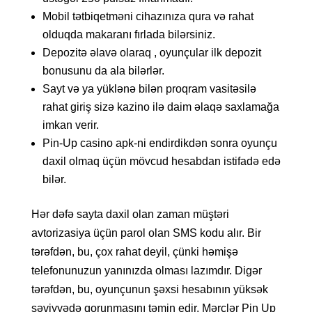
Mobil tətbiqetməni cihazınıza qura və rahat
olduqda makaranı fırlada bilərsiniz.
Depozitə əlavə olaraq , oyunçular ilk depozit
bonusunu da ala bilərlər.
Sayt və ya yüklənə bilən proqram vasitəsilə
rahat giriş sizə kazino ilə daim əlaqə saxlamağa
imkan verir.
Pin-Up casino apk-ni endirdikdən sonra oyunçu
daxil olmaq üçün mövcud hesabdan istifadə edə
bilər.
Hər dəfə sayta daxil olan zaman müştəri
avtorizasiya üçün parol olan SMS kodu alır. Bir
tərəfdən, bu, çox rahat deyil, çünki həmişə
telefonunuzun yanınızda olması lazımdır. Digər
tərəfdən, bu, oyunçunun şəxsi hesabının yüksək
səviyyədə qorunmasını təmin edir. Mərclər Pin Up