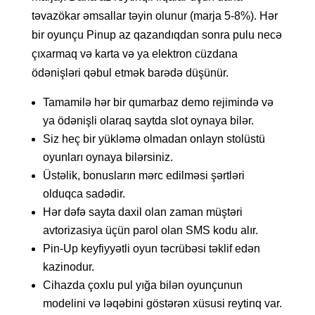
təvazökar əmsallar təyin olunur (marja 5-8%). Hər
bir oyunçu Pinup az qazandıqdan sonra pulu necə
çıxarmaq və karta və ya elektron cüzdana
ödənişləri qəbul etmək barədə düşünür.
Tamamilə hər bir qumarbaz demo rejimində və
ya ödənişli olaraq saytda slot oynaya bilər.
Siz heç bir yükləmə olmadan onlayn stolüstü
oyunları oynaya bilərsiniz.
Üstəlik, bonusların mərc edilməsi şərtləri
olduqca sadədir.
Hər dəfə sayta daxil olan zaman müştəri
avtorizasiya üçün parol olan SMS kodu alır.
Pin-Up keyfiyyətli oyun təcrübəsi təklif edən
kazinodur.
Cihazda çoxlu pul yığa bilən oyunçunun
modelini və ləqəbini göstərən xüsusi reytinq var.