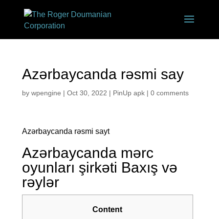
Azərbaycanda rəsmi say
by
wpengine
|
Oct 30, 2022
|
PinUp apk
|
0 comments
Azərbaycanda rəsmi sayt
Azərbaycanda mərc
oyunları şirkəti Baxış və
rəylər
Content