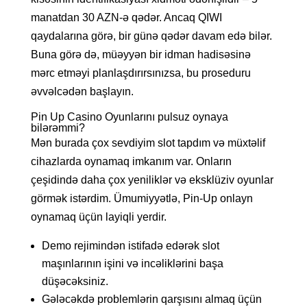
manatdan 30 AZN-ə qədər. Ancaq QIWI
qaydalarına görə, bir günə qədər davam edə bilər.
Buna görə də, müəyyən bir idman hadisəsinə
mərc etməyi planlaşdırırsınızsa, bu proseduru
əvvəlcədən başlayın.
Pin Up Casino Oyunlarını pulsuz oynaya
bilərəmmi?
Mən burada çox sevdiyim slot tapdım və müxtəlif
cihazlarda oynamaq imkanım var. Onların
çeşidində daha çox yeniliklər və eksklüziv oyunlar
görmək istərdim. Ümumiyyətlə, Pin-Up onlayn
oynamaq üçün layiqli yerdir.
Demo rejimindən istifadə edərək slot
maşınlarının işini və incəliklərini başa
düşəcəksiniz.
Gələcəkdə problemlərin qarşısını almaq üçün