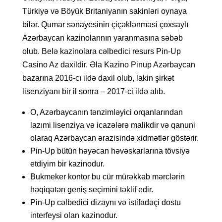
Türkiyə və Böyük Britaniyanın sakinləri oynaya
bilər. Qumar sənayesinin çiçəklənməsi çoxsaylı
Azərbaycan kazinolarının yaranmasına səbəb
olub. Belə kazinolara cəlbedici resurs Pin-Up
Casino Az daxildir. Əla Kazino Pinup Azərbaycan
bazarına 2016-cı ildə daxil olub, lakin şirkət
lisenziyanı bir il sonra – 2017-ci ildə alıb.
O, Azərbaycanın tənzimləyici orqanlarından
lazımi lisenziya və icazələrə malikdir və qanuni
olaraq Azərbaycan ərazisində xidmətlər göstərir.
Pin-Up bütün həyəcan həvəskarlarına tövsiyə
etdiyim bir kazinodur.
Bukmeker kontor bu cür mürəkkəb mərclərin
həqiqətən geniş seçimini təklif edir.
Pin-Up cəlbedici dizaynı və istifadəçi dostu
interfeysi olan kazinodur.