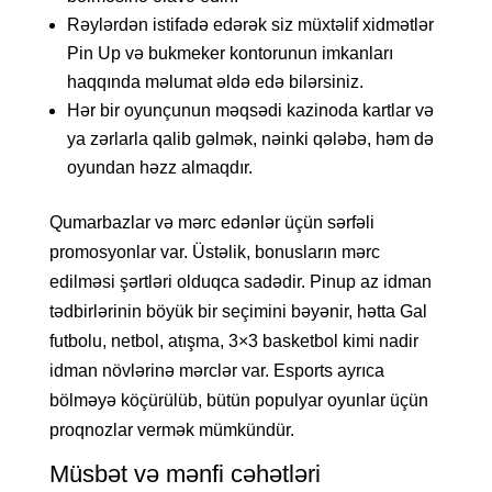
Rəylərdən istifadə edərək siz müxtəlif xidmətlər
Pin Up və bukmeker kontorunun imkanları
haqqında məlumat əldə edə bilərsiniz.
Hər bir oyunçunun məqsədi kazinoda kartlar və
ya zərlarla qalib gəlmək, nəinki qələbə, həm də
oyundan həzz almaqdır.
Qumarbazlar və mərc edənlər üçün sərfəli
promosyonlar var. Üstəlik, bonusların mərc
edilməsi şərtləri olduqca sadədir. Pinup az idman
tədbirlərinin böyük bir seçimini bəyənir, hətta Gal
futbolu, netbol, ​​atışma, 3×3 basketbol kimi nadir
idman növlərinə mərclər var. Esports ayrıca
bölməyə köçürülüb, bütün populyar oyunlar üçün
proqnozlar vermək mümkündür.
Müsbət və mənfi cəhətləri