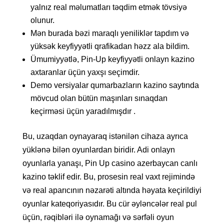
yalnız real məlumatları təqdim etmək tövsiyə
olunur.
Mən burada bəzi maraqlı yeniliklər tapdım və
yüksək keyfiyyətli qrafikadan həzz ala bildim.
Ümumiyyətlə, Pin-Up keyfiyyətli onlayn kazino
axtaranlar üçün yaxşı seçimdir.
Demo versiyalar qumarbazların kazino saytında
mövcud olan bütün maşınları sınaqdan
keçirməsi üçün yaradılmışdır .
Bu, uzaqdan oynayaraq istənilən cihaza ayrıca
yüklənə bilən oyunlardan biridir. Adi onlayn
oyunlarla yanaşı, Pin Up casino azerbaycan canlı
kazino təklif edir. Bu, prosesin real vaxt rejimində
və real aparıcının nəzarəti altında həyata keçirildiyi
oyunlar kateqoriyasıdır. Bu cür əyləncələr real pul
üçün, rəqibləri ilə oynamağı və sərfəli oyun