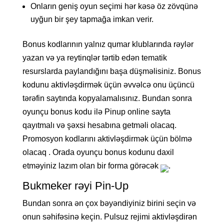
Onların geniş oyun seçimi hər kəsə öz zövqünə
uyğun bir şey tapmağa imkan verir.
Bonus kodlarının yalnız qumar klublarında rəylər
yazan və ya reytinqlər tərtib edən tematik
resurslarda paylandığını başa düşməlisiniz. Bonus
kodunu aktivləşdirmək üçün əvvəlcə onu üçüncü
tərəfin saytında kopyalamalısınız. Bundan sonra
oyunçu bonus kodu ilə Pinup online sayta
qayıtmalı və şəxsi hesabına getməli olacaq.
Promosyon kodlarını aktivləşdirmək üçün bölmə
olacaq . Orada oyunçu bonus kodunu daxil
etməyiniz lazım olan bir forma görəcək
.
Bukmeker rəyi Pin-Up
Bundan sonra ən çox bəyəndiyiniz birini seçin və
onun səhifəsinə keçin. Pulsuz rejimi aktivləşdirən