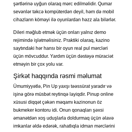
şərtlərinə uyğun olaraq mərc edilməlidir. Qumar
sevənlər təkcə kompüterdən deyil, həm də mobil
cihazların köməyi ilə oyunlardan həzz ala bilərlər.
Dileri məğlub etmək üçün onları yalnız demo
rejimində işlətməlisiniz. Praktiki olaraq, kazino
saytındaki hər hansı bir oyun real pul mərcləri
üçün mövcuddur. Yardım üçün dəstəyə müraciət
etməyin bir çox yolu var.
Şirkət haqqında rəsmi məlumat
Ümumiyyətlə, Pin Up yaxşı təəssürat yaradır və
işinə görə müsbət reytinqə layiqdir. Pinup online
xüsusi diqqət çəkən məqamı kazinonun öz
bukmeker kontoru idi. Onun qonaqları şəxsi
əmanətdən xoş uduşlarla doldurmaq üçün əlavə
imkanlar əldə edərək, rahatlıqla idman mərclərini