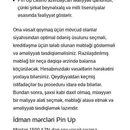
Pin Up casino azerbaycan fəaliyyəti qanunidir,
çünki şirkət beynəlxalq və milli lisenziyalar
əsasında fəaliyyət göstərir.
Ona vəsait qoymaq üçün mövcud olanlar
siyahısından optimal ödəniş üsulunu seçməli,
kreditləşmə üçün tələb olunan məbləği göstərməli
və əməliyyatı təsdiqləməlisiniz. Razılaşdırılmış
məbləğ bir neçə dəqiqə ərzində balansa
köçürüləcək. Hesabınızdakı vəsaitlərin hərəkətini
yoxlaya bilərsiniz. Qeydiyyatdan keçmiş
istifadəçilər bu proseduru idarə edə bilərlər.
Bundan sonra, şəxsi kabi daxil olmaq, müəyyən
bir maliyyə aləti seçmək, məbləği əlavə etmək və
əməliyyatı təsdiqləmək lazımdır.
İdman mərcləri Pin Up
Müştəri 1500 AZN-dən çox vəsait çıxarsa,