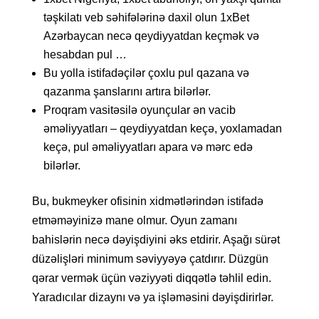
təşkilatı veb səhifələrinə daxil olun 1xBet
Azərbaycan necə qeydiyyatdan keçmək və
hesabdan pul …
Bu yolla istifadəçilər çoxlu pul qazana və
qazanma şanslarını artıra bilərlər.
Proqram vasitəsilə oyunçular ən vacib
əməliyyatları – qeydiyyatdan keçə, yoxlamadan
keçə, pul əməliyyatları apara və mərc edə
bilərlər.
Bu, bukmeyker ofisinin xidmətlərindən istifadə
etməməyinizə mane olmur. Oyun zamanı
bahislərin necə dəyişdiyini əks etdirir. Aşağı sürət
düzəlişləri minimum səviyyəyə çatdırır. Düzgün
qərar vermək üçün vəziyyəti diqqətlə təhlil edin.
Yaradıcılar dizaynı və ya işləməsini dəyişdirirlər.