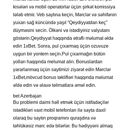
kisələri və mobil operatorlar üçün şirkət komissiya
tələb etmir. Veb saytına keçin, Mərclər və səhifənin
yuxarı sağ küncündə yaşıl “Qeydiyyatdan keç”
düyməsini secin. Ölkəni və istədiyiniz valyutanı
göstərin.Qeydiyyat haqqında ətraflı məlumat əldə
edin 1xBet. Sonra, pul çıxarmaq üçün ozuvuze
uygun bir yontem seçin.Pul çıxarmağın bütün
yolları haqqında melumat alin. Bonuslardan
yararlanmaq üçün saytimizi ziyarət edin Mərclər
1xBet,mövcud bonus təklifləri haqqında məlumat
əldə edin və əlavə təlimatlara əməl edin.
bet Azerbajan
Bu problemi daimi həll etmək üçün istifadəçilər
istədikləri vaxt mobil telefonları ilə sayta daxil
olaraq bu saytın proqramını quraşdıra və
təhlükəsiz mərc edə bilərlər. Bu hədiyyəni almaq