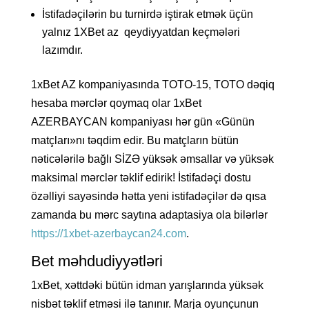
İstifadəçilərin bu turnirdə iştirak etmək üçün
yalnız 1XBet az qeydiyyatdan keçmələri
lazımdır.
1xBet AZ kompaniyasında TOTO-15, TOTO dəqiq
hesaba mərclər qoymaq olar 1xBet
AZERBAYCAN kompaniyası hər gün «Günün
matçları»nı təqdim edir. Bu matçların bütün
nəticələrilə bağlı SİZƏ yüksək əmsallar və yüksək
maksimal mərclər təklif edirik! İstifadəçi dostu
özəlliyi sayəsində hətta yeni istifadəçilər də qısa
zamanda bu mərc saytına adaptasiya ola bilərlər
https://1xbet-azerbaycan24.com
.
Bet məhdudiyyətləri
1xBet, xəttdəki bütün idman yarışlarında yüksək
nisbət təklif etməsi ilə tanınır. Marja oyunçunun