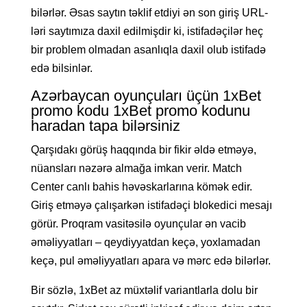
bilərlər. Əsas saytın təklif etdiyi ən son giriş URL-
ləri saytımıza daxil edilmişdir ki, istifadəçilər heç
bir problem olmadan asanlıqla daxil olub istifadə
edə bilsinlər.
Azərbaycan oyunçuları üçün 1xBet
promo kodu 1xBet promo kodunu
haradan tapa bilərsiniz
Qarşıdakı görüş haqqında bir fikir əldə etməyə,
nüansları nəzərə almağa imkan verir. Match
Center canlı bahis həvəskarlarına kömək edir.
Giriş etməyə çalışarkən istifadəçi blokedici mesajı
görür. Proqram vasitəsilə oyunçular ən vacib
əməliyyatları – qeydiyyatdan keçə, yoxlamadan
keçə, pul əməliyyatları apara və mərc edə bilərlər.
Bir sözlə, 1xBet az müxtəlif variantlarla dolu bir