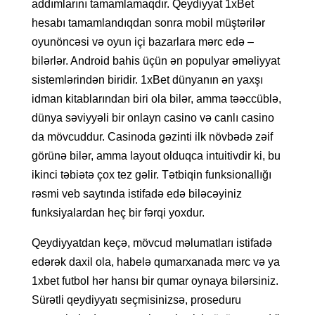
addımlarını tamamlamaqdır. Qeydiyyat 1xBet
hesabı tamamlandıqdan sonra mobil müştərilər
oyunöncəsi və oyun içi bazarlara mərc edə –
bilərlər. Android bahis üçün ən populyar əməliyyat
sistemlərindən biridir. 1xBet dünyanın ən yaxşı
idman kitablarından biri ola bilər, amma təəccüblə,
dünya səviyyəli bir onlayn casino və canlı casino
da mövcuddur. Casinoda gəzinti ilk növbədə zəif
görünə bilər, amma layout olduqca intuitivdir ki, bu
ikinci təbiətə çox tez gəlir. Tətbiqin funksionallığı
rəsmi veb saytında istifadə edə biləcəyiniz
funksiyalardan heç bir fərqi yoxdur.
Qeydiyyatdan keçə, mövcud məlumatları istifadə
edərək daxil ola, habelə qumarxanada mərc və ya
1xbet futbol hər hansı bir qumar oynaya bilərsiniz.
Sürətli qeydiyyatı seçmisinizsə, proseduru