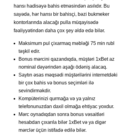
hansı hadisəyə bahis etməsindən asılıdır. Bu
sayədə, hər hansı bir bahisçi, bəzi bukmeker
kontorlarında alacağı pulla müqayisədə
fəaliyyətindən daha çox şey əldə edə bilər.
Maksimum pul çixarmaq məbləği 75 min rubl
təşkil edir.
Bonus mərcini qazandıqda, müştəri 1xBet az
nominal dəyərindən aşağı ödəniş alacaq.
Saytın əsas məqsədi müştərilərini internetdəki
bir çox bahis və bonus seçimləri ilə
sevindirməkdir.
Kompüterinizi qurmağa və ya yalnız
telefonunuzdan daxil olmağa ehtiyac yoxdur.
Mərc oynadıqdan sonra bonus vəsaitləri
hesabdan çıxarıla bilər 1xBet və ya digər
mərclər üçün istifadə edilə bilər.