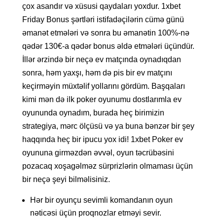
çox asandır və xüsusi qaydaları yoxdur. 1xbet
Friday Bonus şərtləri istifadəçilərin cümə günü
əmanət etmələri və sonra bu əmanətin 100%-nə
qədər 130€-a qədər bonus əldə etmələri üçündür.
İllər ərzində bir neçə ev matçında oynadıqdan
sonra, həm yaxşı, həm də pis bir ev matçını
keçirməyin müxtəlif yollarını gördüm. Başqaları
kimi mən də ilk poker oyunumu dostlarımla ev
oyununda oynadım, burada heç birimizin
strategiya, mərc ölçüsü və ya buna bənzər bir şey
haqqında heç bir ipucu yox idi! 1xbet Poker ev
oyununa girməzdən əvvəl, oyun təcrübəsini
pozacaq xoşagəlməz sürprizlərin olmaması üçün
bir neçə şeyi bilməlisiniz.
Hər bir oyunçu sevimli komandanın oyun
nəticəsi üçün proqnozlar etməyi sevir.