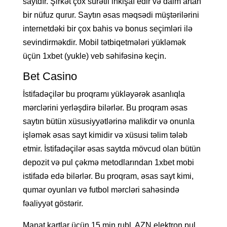
saytdır. Şirkət çox sürətli inkişaf edir və daim artan
bir nüfuz qurur. Saytın əsas məqsədi müştərilərini
internetdəki bir çox bahis və bonus seçimləri ilə
sevindirməkdir. Mobil tətbiqetmələri yükləmək
üçün 1xbet (yukle) veb səhifəsinə keçin.
Bet Casino
İstifadəçilər bu proqramı yükləyərək asanlıqla
mərclərini yerləşdirə bilərlər. Bu proqram əsas
saytın bütün xüsusiyyətlərinə malikdir və onunla
işləmək əsas sayt kimidir və xüsusi təlim tələb
etmir. İstifadəçilər əsas saytda mövcud olan bütün
depozit və pul çəkmə metodlarından 1xbet mobi
istifadə edə bilərlər. Bu proqram, əsas sayt kimi,
qumar oyunları və futbol mərcləri sahəsində
fəaliyyət göstərir.
Manat kartlar üçün 15 min rubl, AZN elektron pul