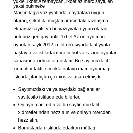
yukle 1xbet Azerbaycan,1xbet az merc saytı, en
yaxsi bukmeke
Mərcin ləğvi vəziyyətində, qaydalara uyğun
olaraq, şirkət ilə müştəri arasındakı razılaşma
etibarsız sayılır və bu vəziyyətə uyğun olaraq
pulunuz geri qaytarılır. 1xbet Az onlayn mərc
oyunları sayti 2012-ci ildə Rusiyada fəaliyyətə
başlayıb və istifadəçilərə futbol və kazino oyunları
sahəsində xidmətlər göstərir. Bu sayt müxtəlif
xidmətlər təklif etməklə onlayn mərc oynamağı
istifadəçilər üçün çox xoş və asan etmişdir.
Saytımızdakı və ya saytdakı bağlantılar
vasitəsilə istifadə edə bilərlər.
Onlayn mərc edin və bu saytın müxtəlif
xidmətlərindən həzz alın və onlayn mərcdən
həzz alın.
Bonuslardan istifadə edərkən mütləq