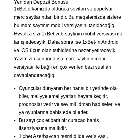
Yenidən Depozit Bonusu
1xBet ölkəmizdə olduqca sevilən və populyar
mərc saytlarından biridir. Bu məqaləmizdə sizlərə
bu mərc saytının mobil versiyasını tanıdacağıq.
Əvvəlcə sizi 1xBet veb-saytının mobil versiyası ilə
tanış edəcəyik. Daha sonra isə 1xBet-in Android
və iOS üçün olan tətbiqlərinə nəzər yetirəcəyik.
Yazımızın sonunda isə mərc saytının mobil
versiyası ilə bağlı ən çox verilən bəzi sualları
cavablandıracağıq.
Oyunçular dünyanın hər hansı bir yerində ola
bilər, maliyyə əməliyyatları həyata keçirir,
proqnozlar verir və sevimli idman hadisələri və
ya oyunlarına bahis edə bilərlər.
Bu sayt çox etibarlı bir curacao bahis
lisenziyasına malikdir.
1 xbet Azerbaycan rəsmi dildə ver`siyası,