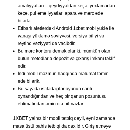
əməliyyatları – qeydiyyatdan keçə, yoxlamadan
keçə, pul əməliyyatları apara və mərc edə
bilərlər.
Etibarlı alətlərdəki Android 1xbet mobi yukle ilə
yanaşı yükləmə səviyyəsi, versiya biliyi və
reytinq vəziyyəti də vacibdir.
Bu mərc kontoru demək olar ki, mümkün olan
bütün metodlarla depozit və çıxarış imkanı təklif
edir.
İndi mobil məzmun haqqında məlumat təmin
edə bilərik.
Bu sayədə istifadəçilər oyunun canlı
oynandığından və heç bir qanun pozuntusu
ehtimalından əmin ola bilməzlər.
1XBET yalnız bir mobil tətbiq deyil, eyni zamanda
masa üstü bahis tətbiqi da daxildir. Giriş etməyə