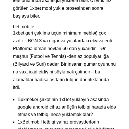
telefonlarında asanlıqla yüklənə bilər. Üzvlük tez
görülən 1xbet mobi yukle prosesindən sonra
başlaya bilər.
bet mobile
1xbet geri çəkilmə üçün minimum məbləğ çox
azdır – BGN 3 və digər valyutalardakı ekvivalenti.
Platforma idman növləri 60-dan yuxarıdır – Ən
məşhur (Futbol və Tennis) -dən az populyarlığa
(Bilyard və Surf) qədər. Bir insanın qumar oyununu
nə vaxt icad etdiyini söyləmək çətindir – bu
əlamətdar hadisə əsrlərin tutqun dərinliklərində
itdi.
Bukmeker şirkətinin 1xBet yükləyin əsasında
google android cihazlar üçün tətbiqi harada əldə
etmək və tətbiqi necə yükləmək olar?
1xBet mobil tətbiqi yalnız provayderlərin