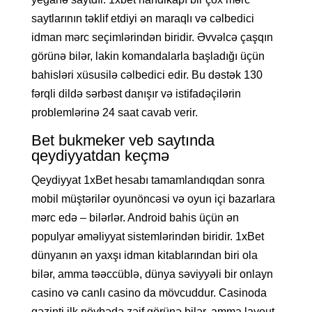
saytlarının təklif etdiyi ən maraqlı və cəlbedici
idman mərc seçimlərindən biridir. Əvvəlcə çaşqın
görünə bilər, lakin komandalarla başladığı üçün
bahisləri xüsusilə cəlbedici edir. Bu dəstək 130
fərqli dildə sərbəst danışır və istifadəçilərin
problemlərinə 24 saat cavab verir.
Bet bukmeker veb saytında
qeydiyyatdan keçmə
Qeydiyyat 1xBet hesabı tamamlandıqdan sonra
mobil müştərilər oyunöncəsi və oyun içi bazarlara
mərc edə – bilərlər. Android bahis üçün ən
populyar əməliyyat sistemlərindən biridir. 1xBet
dünyanın ən yaxşı idman kitablarından biri ola
bilər, amma təəccüblə, dünya səviyyəli bir onlayn
casino və canlı casino da mövcuddur. Casinoda
gəzinti ilk növbədə zəif görünə bilər, amma layout