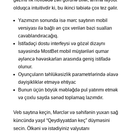
olduqca intuitivdir ki, bu ikinci təbiətə çox tez gəlir.
Yazımızın sonunda isə mərc saytının mobil
versiyası ilə bağlı ən çox verilən bəzi sualları
cavablandıracağıq.
İstifadəçi dostu interfeysi və gözəl dizaynı
sayəsində MostBet mobil müştəriləri qumar
əyləncə həvəskarları arasında geniş istifadə
olunur.
Oyunçuların təhlükəsizlik parametrlərində əlavə
dəyişikliklər etməyə ehtiyac
Bunun üçün böyük məbləğdə pul yatırımı etmək
və çoxlu sayda sənəd toplamaq lazımdır.
Veb saytına keçin, Mərclər və səhifənin yuxarı sağ
küncündə yaşıl “Qeydiyyatdan keç” düyməsini
secin. Ölkəni və istədiyiniz valyutanı