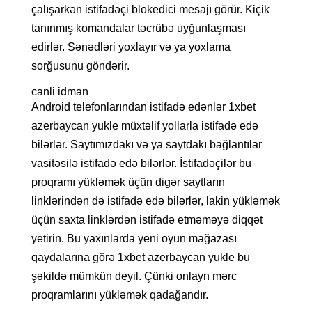
çalışarkən istifadəçi blokedici mesajı görür. Kiçik
tanınmış komandalar təcrübə uyğunlaşması
edirlər. Sənədləri yoxlayır və ya yoxlama
sorğusunu göndərir.
canli idman
Android telefonlarından istifadə edənlər 1xbet
azerbaycan yukle müxtəlif yollarla istifadə edə
bilərlər. Saytımızdakı və ya saytdakı bağlantılar
vasitəsilə istifadə edə bilərlər. İstifadəçilər bu
proqramı yükləmək üçün digər saytların
linklərindən də istifadə edə bilərlər, lakin yükləmək
üçün saxta linklərdən istifadə etməməyə diqqət
yetirin. Bu yaxınlarda yeni oyun mağazası
qaydalarına görə 1xbet azerbaycan yukle bu
şəkildə mümkün deyil. Çünki onlayn mərc
proqramlarını yükləmək qadağandır.