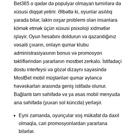
Bet365 o qədər də populyar olmayan turnirlərə də
xüsusi diqqət yetirir. Əlbəttə ki, oyunlar asılılıq
yarada bilər, lakin oxşar problemi olan insanlara
kömək etmək üçün xüsusi psixoloji xidmətlər
işləyir. Oyun hesabını doldurun və qazandığınız
vəsaiti çıxarın, onlayn qumar klubu
administrasiyasının bonus və promosyon
təkliflərindən yararlanın mostbet zerkalo. İstifadəçi
dostu interfeysi və gözəl dizaynı sayəsində
MostBet mobil müştəriləri qumar əyləncə
həvəskarları arasında geniş istifadə olunur.
Bağlantı tam səhifədə və ya əsas mobil menyuda
ana səhifədə (yuxarı sol küncdə) yerləşir.
Eyni zamanda, oyunçular xoş mükafat da daxil
olmaqla, cari promosyonlardan yararlana
bilərlər.