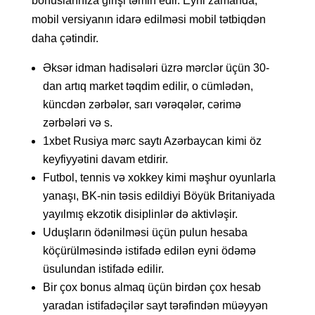
bonuslarınıza girişi təmin edir. Eyni zamanda,
mobil versiyanın idarə edilməsi mobil tətbiqdən
daha çətindir.
Əksər idman hadisələri üzrə mərclər üçün 30-
dan artıq market təqdim edilir, o cümlədən,
küncdən zərbələr, sarı vərəqələr, cərimə
zərbələri və s.
1xbet Rusiya mərc saytı Azərbaycan kimi öz
keyfiyyətini davam etdirir.
Futbol, tennis və xokkey kimi məşhur oyunlarla
yanaşı, BK-nin təsis edildiyi Böyük Britaniyada
yayılmış ekzotik disiplinlər də aktivləşir.
Uduşların ödənilməsi üçün pulun hesaba
köçürülməsində istifadə edilən eyni ödəmə
üsulundan istifadə edilir.
Bir çox bonus almaq üçün birdən çox hesab
yaradan istifadəçilər sayt tərəfindən müəyyən