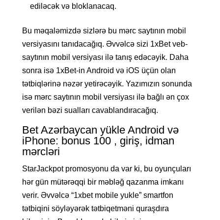
ediləcək və bloklanacaq.
Bu məqaləmizdə sizlərə bu mərc saytının mobil
versiyasını tanıdacağıq. Əvvəlcə sizi 1xBet veb-
saytının mobil versiyası ilə tanış edəcəyik. Daha
sonra isə 1xBet-in Android və iOS üçün olan
tətbiqlərinə nəzər yetirəcəyik. Yazımızın sonunda
isə mərc saytının mobil versiyası ilə bağlı ən çox
verilən bəzi sualları cavablandıracağıq.
Bet Azərbaycan yükle Android və
iPhone: bonus 100 , giriş, idman
mərcləri
StarJackpot promosyonu da var ki, bu oyunçuları
hər gün mütərəqqi bir məbləğ qazanma imkanı
verir. Əvvəlcə “1xbet mobile yukle” smartfon
tətbiqini söyləyərək tətbiqetməni quraşdıra