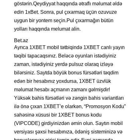
göstərin.Qeydiyyat haqqında ətraflı məlumat əldə
edin 1xBet. Sonra, pul çıxarmaq üçün ozuvuze
uygun bir yontem seçin.Pul çıxarmağın bütün
yolları haqqında melumat alin.
Bet.az
Ayrıca 1XBET mobil tətbiqində 1XBET canlı yayın
təqibi tapacaqsınız. Beləcə oyunları istədiyiniz
zaman, istədiyiniz yerdə pulsuz olaraq izləyə
bilərsiniz. Saytda böyük bonus fürsətləri təqdim
edən bir hesabınız yoxdursa, 1XBET üzvlük
məlumat hesabı açmanın zamanı gəlmişdir!
Yüksək bahis fürsətləri və zəngin bahis variantları
ilə önə çıxan 1XBET’e olarkən, “Promosyon Kodu”
sahəsinə xüsusi bir 1XBET bonus kodu
(VIPCODE) girdiyinizdən əmin olun. Saytın mobil
versiyası şəxsi hesabınıza, ödəniş sisteminizə və