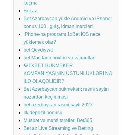
keçmə
Bet.az
Bet Azərbaycan yükle Android və iPhone:
bonus 100 , giriş, idman mərcləri
iPhone-na proqramı 1xBet İOS necə
yükləmək olar?
bet Qeydiyyat
bet Mərclərin növləri və variantları
💎1XBET BUKMEKER
KOMPANIYASININ ÜSTÜNLÜKLƏRI NƏ
ILƏ ƏLAQƏLIDIR?
Bet Azərbaycan bukmekeri: rəsmi saytın
nəzərdən keçirilməsi
bet azerbaycan rəsmi saytı 2023
İlk depozit bonusu
Müsbət və mənfi tərəfləri Bet365
Bet az Live Streaming və Betting