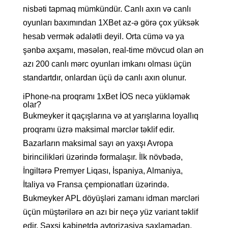
nisbəti tapmaq mümkündür. Canlı axın və canlı
oyunları baxımından 1XBet az-ə görə çox yüksək
hesab vermək ədalətli deyil. Orta cümə və ya
şənbə axşamı, məsələn, real-time mövcud olan ən
azı 200 canlı mərc oyunları imkanı olması üçün
standartdır, onlardan üçü də canlı axın olunur.
iPhone-na proqramı 1xBet İOS necə yükləmək
olar?
Bukmeyker it qaçışlarına və at yarışlarına loyallıq
proqramı üzrə maksimal mərclər təklif edir.
Bazarların maksimal sayı ən yaxşı Avropa
birincilikləri üzərində formalaşır. İlk növbədə,
İngiltərə Premyer Liqası, İspaniya, Almaniya,
İtaliya və Fransa çempionatları üzərində.
Bukmeyker APL döyüşləri zamanı idman mərcləri
üçün müştərilərə ən azı bir neçə yüz variant təklif
edir. Şəxsi kabinetdə avtorizasiya saxlamadan,